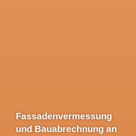
Fassadenvermessung
und Bauabrechnung an